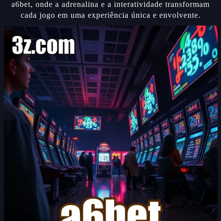
a6bet, onde a adrenalina e a interatividade transformam
cada jogo em uma experiência única e envolvente.