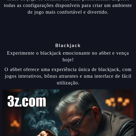
todas as configurações disponíveis para criar um ambiente
de jogo mais confortável e divertido.
Blackjack
Experimente o blackjack emocionante no a6bet e vença
hoje!
O a6bet oferece uma experiência única de blackjack, com
jogos interativos, bônus atraentes e uma interface de fácil
utilização.