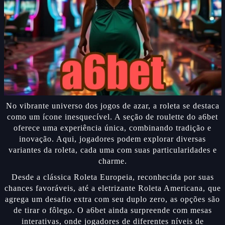
No vibrante universo dos jogos de azar, a roleta se destaca
como um ícone inesquecível. A seção de roulette do a6bet
oferece uma experiência única, combinando tradição e
inovação. Aqui, jogadores podem explorar diversas
variantes da roleta, cada uma com suas particularidades e
charme.
Desde a clássica Roleta Europeia, reconhecida por suas
chances favoráveis, até a eletrizante Roleta Americana, que
agrega um desafio extra com seu duplo zero, as opções são
de tirar o fôlego. O a6bet ainda surpreende com mesas
interativas, onde jogadores de diferentes níveis de