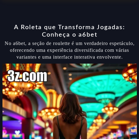
A Roleta que Transforma Jogadas:
Conheça o a6bet
No a6bet, a seção de roulette é um verdadeiro espetáculo,
oferecendo uma experiência diversificada com várias
variantes e uma interface interativa envolvente.